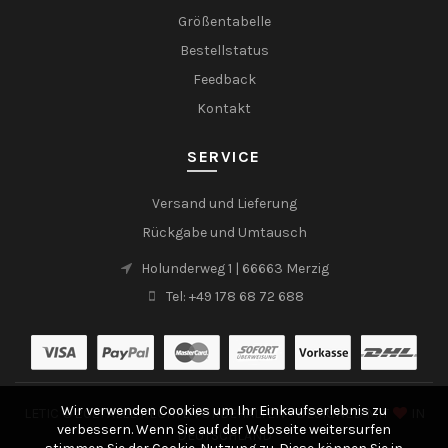
Größentabelle
Bestellstatus
Feedback
Kontakt
SERVICE
Versand und Lieferung
Rückgabe und Umtausch
Holunderweg 1 | 66663 Merzig
Tel: +49 178 68 72 688
Wir verwenden Cookies um Ihr Einkaufserlebnis zu
LETIC © 2021 ALLE RECHTE VORBEHALTEN • DESIGNED MIT
IN
verbessern. Wenn Sie auf der Webseite weitersurfen
DEUTSCHLAND