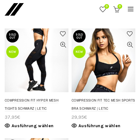
„COMPRESSION FIT“
0
0
Filters
SOLD
SOLD
OUT
OUT
NEW
NEW
COMPRESSION FIT HYPER MESH
COMPRESSION FIT TEC MESH SPORTS
TIGHTS SCHWARZ | LETIC
BRA SCHWARZ | LETIC
37,95
€
29,95
€
Ausführung wählen
Ausführung wählen